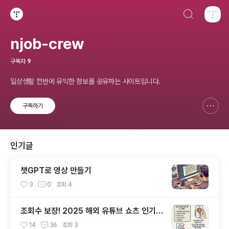
검색하기
티스토리
njob-crew
구독자
9
일상생활 전반에 유익한 정보를 공유하는 사이트입니다.
구독하기
신고하기 레이어
열기
인기글
챗GPT로 영상 만들기
3
0
조회
4
조회수 보장! 2025 해외 유튜브 쇼츠 인기
주제 TOP 10과 성공 전략
14
36
조회
3