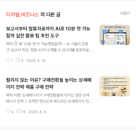
더보기
디지털,비즈니스
의 다른 글
보고서부터 발표자료까지 AI로 10분 컷 가능
할까 실전 활용 팁 추천 도구
글 내용
목차 ⏱️ 왜 '10분 컷'이 가능해졌을까? – AI 기술의 진화
📑 보고서 작성, 정말 AI가 다 해줄 수 있나?🖼️ 발표자료
(PPT) 제작도 AI가 가능할까?🧠 실전 활용 팁: AI로 똑똑
1
3
2025. 6. 10.
하게 업무 효율 높이는 법 🛠️ 추천 도구 리스트: 2025년
최신 AI 툴 총정리 2025년, 이제는 '보고서부터 발표자료
까지 AI로 10분 컷'이라는 말이 단순한 광고 문구가 아닌
팔리지 않는 이유? 구매전환율 높이는 상세페
현실이 되고 있습니다.최근 AI 문서 생성 기술은 GPT-4.
5, Gemini 1.5, Claude 3.5 등 최신 언어모델 기반의 툴
이지 전략 제품 구매 전략
글 내용
을 중심으로 비약적인 발전을 이루었고, 이에 따라 직장인,
목차 서론: 상세페이지가 구매전환율에 미치는 영향 상세
대학생, 프리랜서들까지 누구나 손쉽게 고퀄리티 문서와
페이지 전략 1: 강력한 첫인상과 헤드라인 상세페이지 전략
시각자료를 빠르게 완성할 수 있게 되었습니다. 이 글에서
2: 신뢰를 주는 제품 이미지와 동영상 상세페이지 전략 3:
는 실제로 가능한지, ..
6
15
2025. 6. 5.
설득력 있는 제품 설명과 고객 후기 상세페이지 전략 4: 구
매를 유도하는 프로모션과 혜택 상세페이지 전략 5: 명확
한 배송 및 서비스 정책 안내 결론: 상세페이지 전략 요약
및 구매전환율 향상 방안 독자들을 향한 생각 상세페이지