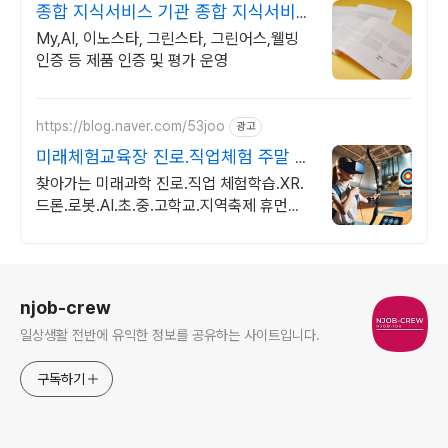
종합 지식서비스 기관 종합 지식서비스
기관
My,AI, 이노스타, 그린스타, 그린어스,웰빙
인증 등 제품 인증 및 평가 운영
https://blog.naver.com/53joo
광고
미래체험교육장 진로.직업체험 주말 상
담 가능 1:1교육
찾아가는 미래과학 진로.직업 체험학습.XR.
드론.로봇.AI.초.중.고학교.지역축제 휴먼로
봇.로봇축구.4족보행로봇.드론축구.드로잉
로봇.VR솜사탕자전거발전기.뇌파체험
로그 정보
njob-crew
일상생활 전반에 유익한 정보를 공유하는 사이트입니다.
구독하기