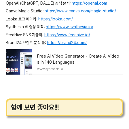
OpenAI (ChatGPT, DALL·E) 공식 문서:
https://openai.com
Canva Magic Studio:
https://www.canva.com/magic-studio/
Looka 로고 메이커:
https://looka.com/
Synthesia AI 영상 제작:
https://www.synthesia.io/
FeedHive SNS 자동화:
https://www.feedhive.io/
Brand24 브랜드 분석 툴:
https://brand24.com/
Free AI Video Generator - Create AI Video
s in 140 Languages
www.synthesia.io
함께 보면 좋아요!!!