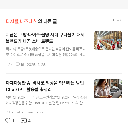
더보기
디지털,비즈니스
의 다른 글
지금은 쿠팡·다이소·올영 시대 쿠다올이 대세
브랜드가 바꾼 소비 트렌드
글 내용
목차 🛒 쿠팡: 로켓배송으로 온라인 쇼핑의 판도를 바꾸다
🏪 다이소: 가성비와 품질을 동시에 잡은 생활용품의 강자
💄 올리브영: 트렌디한 뷰티 제품의 집합소📊 세대별 소비
4
18
2025. 4. 26.
패턴과 브랜드 선호도 지금 대한민국 유통시장의 대세는
쿠팡, 다이소, 올리브영입니다.각각 온라인 쇼핑, 생활용품,
뷰티 분야에서 선두를 달리는 이 세 브랜드는 소비자의 삶
다재다능한 AI 비서로 일상을 혁신하는 방법
을 바꾸고 있습니다. 쿠팡은 로켓배송으로 온라인 쇼핑의
새로운 기준을 세웠고, 다이소는 저렴하면서도 실용적인
ChatGPT 활용법 총정리
글 내용
제품으로 가성비를 극대화했으며, 올리브영은 트렌디한 뷰
목차 ChatGPT는 어떤 도구인가요?ChatGPT 일상 활용
티 제품을 한 곳에 모아 젊은 층의 사랑을 받고 있습니다.
예시직장인을 위한 ChatGPT 실전 팁 ChatGPT의 한계
이들의 성공은 단순한 마케팅이 아닌, 빠르게 변하는 소비
와 주의사항ChatGPT를 더 잘 쓰는 꿀팁 생성형 AI 기술
자 니즈에 대한 철저한 분석과 실천의 결과입니다.각 세대
3
8
2025. 4. 16.
이 빠르게 일상에 스며들면서, 특히 ChatGPT는 ‘일 잘하
별로 어떤 브랜드를 선호하는..
는 사람’들의 필수 도구로 떠오르고 있습니다.2025년 현
1
4
재, ChatGPT는 단순한 채팅 도우미를 넘어 글쓰기, 요약,