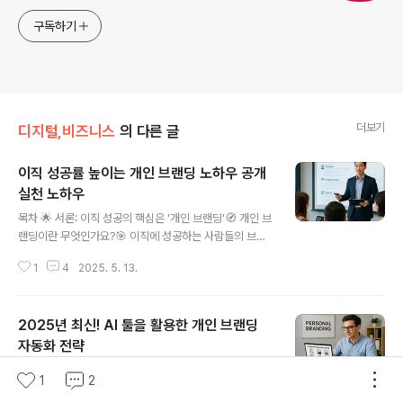
구독하기
더보기
디지털,비즈니스
의 다른 글
이직 성공률 높이는 개인 브랜딩 노하우 공개
실천 노하우
글 내용
목차 🌟 서론: 이직 성공의 핵심은 '개인 브랜딩'🧭 개인 브
랜딩이란 무엇인가요?🎯 이직에 성공하는 사람들의 브랜
딩 전략 🛠 실전 브랜딩 방법: 온라인부터 오프라인까지 📢
1
4
2025. 5. 13.
이직 시 포트폴리오와 자기소개서에 반영하는 법 ✅ 결론:
브랜드는 곧 나의 경쟁력 이직 성공의 핵심은 '개인 브랜딩'
2025년 이직 시장은 여전히 치열합니다. 단순히 경력만으
2025년 최신! AI 툴을 활용한 개인 브랜딩
로는 부족하며, 자신을 ‘브랜드’로 포지셔닝하는 것이 경쟁
력을 높이는 핵심 전략입니다. 기업은 더 이상 이력서만 보
자동화 전략
글 내용
지 않고, 그 사람이 가진 '가치', '스토리', '온라인 영향력' 등
목차 서론: AI 시대, 개인 브랜딩의 새로운 패러다임콘텐츠
을 종합적으로 평가합니다.이직 성공률을 높이기 위해서는
1
2
생성 자동화: 글쓰기부터 영상까지시각적 브랜딩 강화: 로
나만의 개인 브랜딩이 필수입니다. 이번 글에서는 이직 성