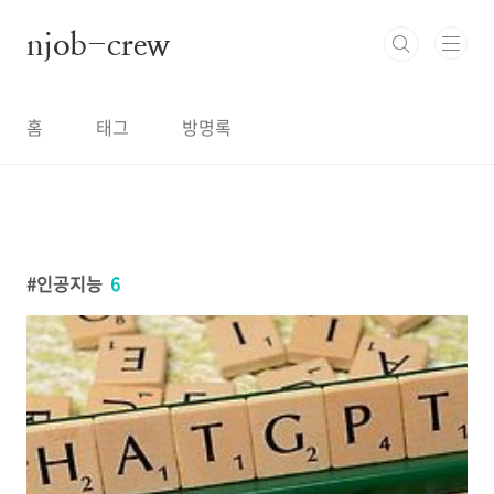
본문 바로가기
njob-crew
홈
태그
방명록
인공지능
6