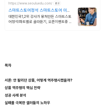
https://www.seouluedu.com/
광고
스마트스토어정석 스마트스토어 미래
를 바꾸는 수업이 있다?
대한민국1,2위 강사가 뭉쳐만든 스마트스토
어정석!파트별로 골라듣기, 오픈이벤트중 스
마트스토어, 당근비지니스,유튜브,마케팅.코
딩부트캠프.-1인온라인창업의 모든 수업
목차
서론: 안 팔리던 상품, 어떻게 역주행시켰을까?
상품 역주행의 핵심 전략
성공 사례 분석
실패를 극복한 셀러들의 노하우