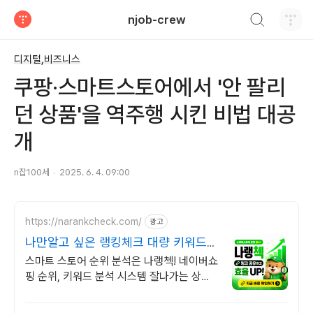
검색하기
njob-crew
티스토리
디지털,비즈니스
쿠팡·스마트스토어에서 '안 팔리
던 상품'을 역주행 시킨 비법 대공
개
n잡100세
2025. 6. 4. 09:00
https://narankcheck.com/
광고
나만알고 싶은 랭킹체크 대량 키워드
분석
스마트 스토어 순위 분석은 나랭첵! 네이버쇼
핑 순위, 키워드 분석 시스템 잘나가는 상품
들을 찾을 수 있는 비결! 쇼핑 랭킹순위 분석
이 가능!