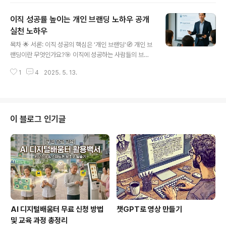
어를 포함한 50개 이상의 언어로 AI 음성 개요(Audio Ov
이직 성공률 높이는 개인 브랜딩 노하우 공개
erview)를 지원하며, 모바일 앱도 출시되어 언제 어디서
나 활용할 수 있게 되었습니다. 이 글에서는 노트북LM의
실천 노하우
글 내용
주요 기능과 사용법, 활용 팁, 최신 업데이트에 대해 자세히
목차 🌟 서론: 이직 성공의 핵심은 '개인 브랜딩'🧭 개인 브
알아보겠습니다. 🧠 노트북LM이란? 노트북LM(Notebo
랜딩이란 무엇인가요?🎯 이직에 성공하는 사람들의 브랜
okLM)은 구글이 개발한 AI 기반의 지식 관리 및 문서 분
딩 전략 🛠 실전 브랜딩 방법: 온라인부터 오프라인까지 📢
석 도구입니다.LM은 "Language Model"의 약자로..
1
4
2025. 5. 13.
이직 시 포트폴리오와 자기소개서에 반영하는 법 ✅ 결론:
브랜드는 곧 나의 경쟁력 이직 성공의 핵심은 '개인 브랜딩'
2025년 이직 시장은 여전히 치열합니다. 단순히 경력만으
로는 부족하며, 자신을 ‘브랜드’로 포지셔닝하는 것이 경쟁
력을 높이는 핵심 전략입니다. 기업은 더 이상 이력서만 보
이 블로그 인기글
지 않고, 그 사람이 가진 '가치', '스토리', '온라인 영향력' 등
을 종합적으로 평가합니다.이직 성공률을 높이기 위해서는
나만의 개인 브랜딩이 필수입니다. 이번 글에서는 이직 성
공률을 확실하게 높이는 개인 브랜딩 노하우를 단계별로
소개합..
AI 디지털배움터 무료 신청 방법
챗GPT로 영상 만들기
및 교육 과정 총정리