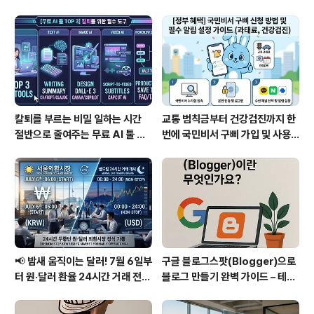
칼퇴를 부르는 비밀 일하는 시간
교통 범칙금부터 건강검진까지 한
절반으로 줄여주는 무료 AI 툴 T
번에 국민비서 구삐 가입 및 사용
OP 3
법 완벽 정리
📢 밤새 움직이는 달러! 7월 6일부
구글 블로그스팟(Blogger)으로
터 원·달러 환율 24시간 거래 전면
블로그 만들기 완벽 가이드 – 테마
개방, 내 돈 지키는 필수 전략 3가
설정부터 레이아웃 구성까지
지